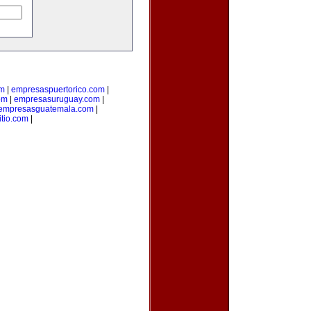
om
|
empresaspuertorico.com
|
om
|
empresasuruguay.com
|
empresasguatemala.com
|
itio.com
|