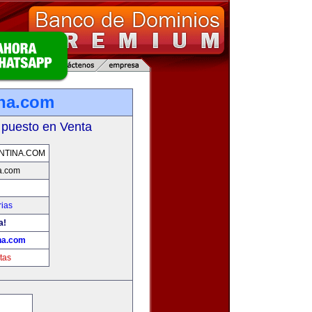
na.com
 puesto en Venta
NTINA.COM
a.com
rias
a!
na.com
tas