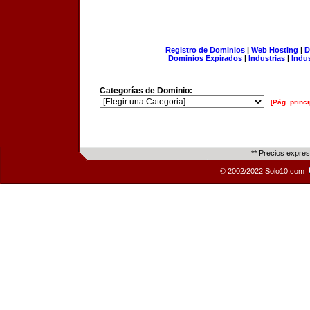
Registro de Dominios
|
Web Hosting
|
D
Dominios Expirados
|
Industrias
|
Indu
Categorías de Dominio:
[Pág. princi
** Precios expre
© 2002/2022 Solo10.com