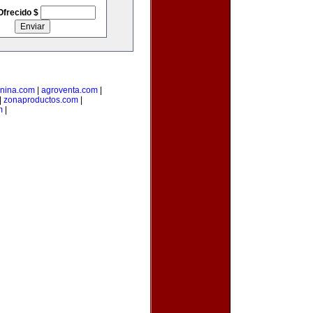
Ofrecido $
anina.com
|
agroventa.com
|
|
zonaproductos.com
|
m
|