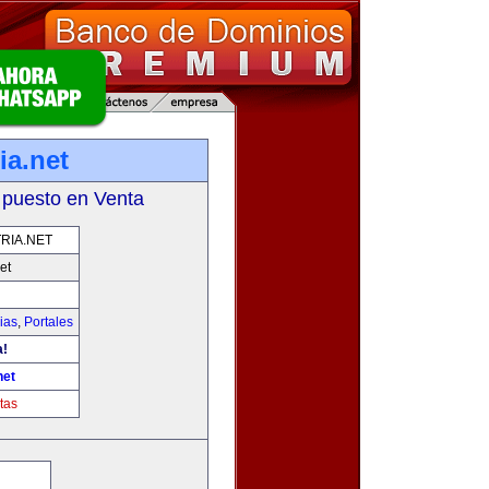
ia.net
 puesto en Venta
RIA.NET
et
ias
,
Portales
a!
net
tas