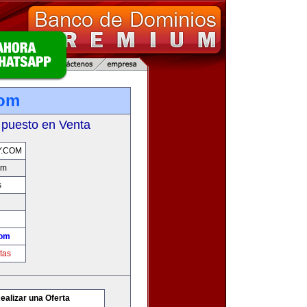
com
 puesto en Venta
Y.COM
om
s
com
tas
ealizar una Oferta