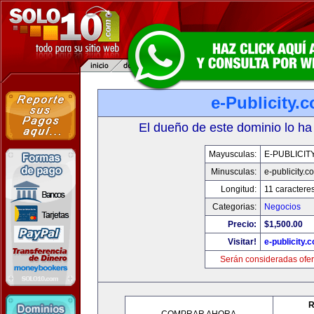
e-Publicity.
El dueño de este dominio lo ha
Mayusculas:
E-PUBLICIT
Minusculas:
e-publicity.c
Longitud:
11 caractere
Categorias:
Negocios
Precio:
$1,500.00
Visitar!
e-publicity.
Serán consideradas ofer
R