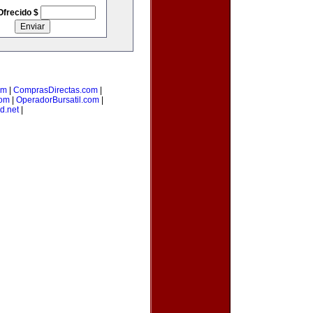
Ofrecido $
om
|
ComprasDirectas.com
|
com
|
OperadorBursatil.com
|
d.net
|