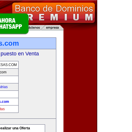
s.com
 puesto en Venta
ESAS.COM
.com
trias
s.com
tas
ealizar una Oferta