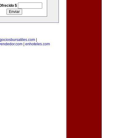
Ofrecido $
gociosbursatiles.com
|
vendedor.com
|
enhoteles.com