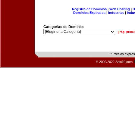
Registro de Dominios
|
Web Hosting
|
D
Dominios Expirados
|
Industrias
|
Indu
Categorías de Dominio:
[Pág. princi
** Precios expre
© 2002/2022 Solo10.com