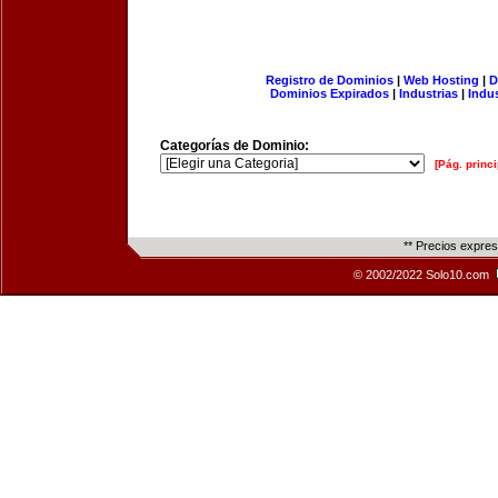
Registro de Dominios
|
Web Hosting
|
D
Dominios Expirados
|
Industrias
|
Indu
Categorías de Dominio:
[Pág. princi
** Precios expre
© 2002/2022 Solo10.com