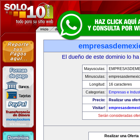
empresasdemexi
El dueño de este dominio lo ha
Mayusculas:
EMPRESASDEME
Minusculas:
empresasdemexic
Longitud:
16 caracteres
Categorias:
Empresas e Indust
Precio:
Realizar una ofer
Visitar!
empresasdemexi
Serán consideradas ofer
Realizar una Oferta