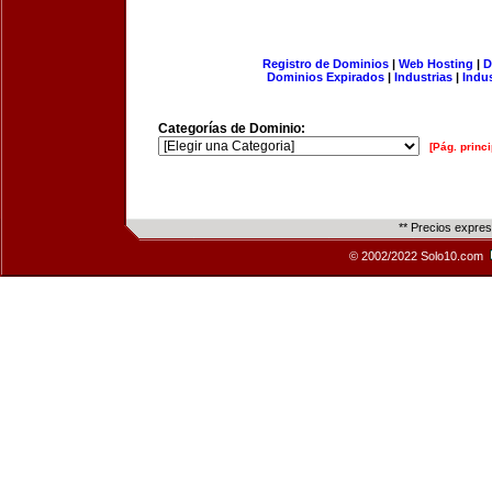
Registro de Dominios
|
Web Hosting
|
D
Dominios Expirados
|
Industrias
|
Indu
Categorías de Dominio:
[Pág. princi
** Precios expre
© 2002/2022 Solo10.com