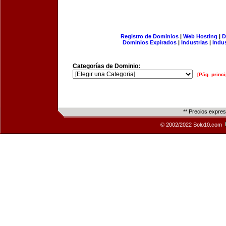
Registro de Dominios
|
Web Hosting
|
D
Dominios Expirados
|
Industrias
|
Indu
Categorías de Dominio:
[Pág. princi
** Precios expre
© 2002/2022 Solo10.com