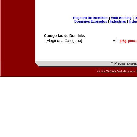
Registro de Dominios
|
Web Hosting
|
D
Dominios Expirados
|
Industrias
|
Indu
Categorías de Dominio:
[Pág. princi
** Precios expre
© 2002/2022 Solo10.com