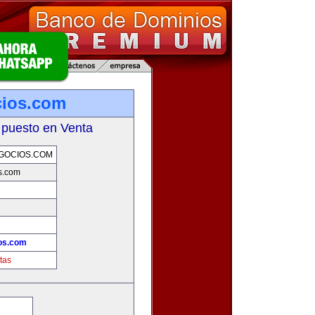
cios.com
 puesto en Venta
GOCIOS.COM
s.com
os.com
tas