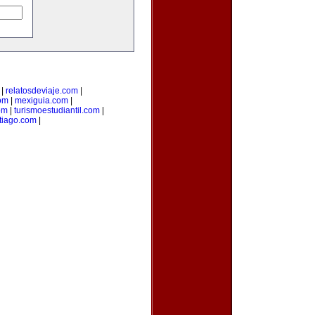
|
relatosdeviaje.com
|
com
|
mexiguia.com
|
om
|
turismoestudiantil.com
|
tiago.com
|