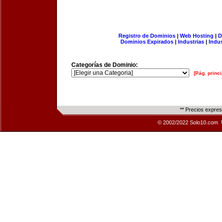
Registro de Dominios
|
Web Hosting
|
D
Dominios Expirados
|
Industrias
|
Indu
Categorías de Dominio:
[Pág. princi
** Precios expre
© 2002/2022 Solo10.com