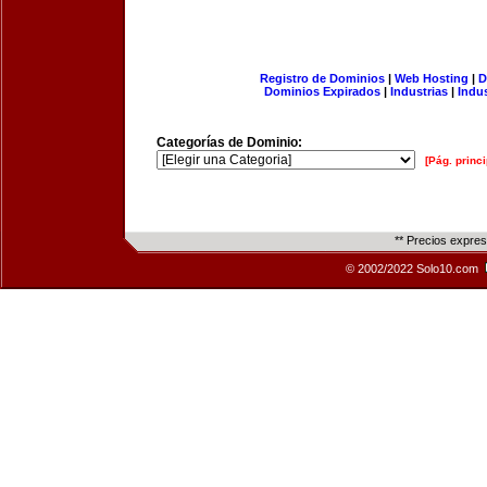
Registro de Dominios
|
Web Hosting
|
D
Dominios Expirados
|
Industrias
|
Indu
Categorías de Dominio:
[Pág. princi
** Precios expre
© 2002/2022 Solo10.com