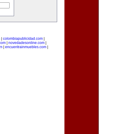
m
|
colombiapublicidad.com
|
.com
|
novedadesonline.com
|
om
|
encuentrainmuebles.com
|