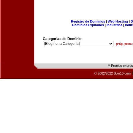
Registro de Dominios
|
Web Hosting
|
D
Dominios Expirados
|
Industrias
|
Indu
Categorías de Dominio:
[Pág. princi
** Precios expre
© 2002/2022 Solo10.com