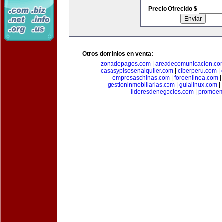
Precio Ofrecido $
Otros dominios en venta:
zonadepagos.com
|
areadecomunicacion.co
casasypisosenalquiler.com
|
ciberperu.com
|
empresaschinas.com
|
foroenlinea.com
gestioninmobiliarias.com
|
guialinux.com
|
lideresdenegocios.com
|
promoem