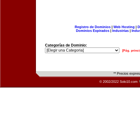
Registro de Dominios
|
Web Hosting
|
D
Dominios Expirados
|
Industrias
|
Indu
Categorías de Dominio:
[Pág. princi
** Precios expre
© 2002/2022 Solo10.com