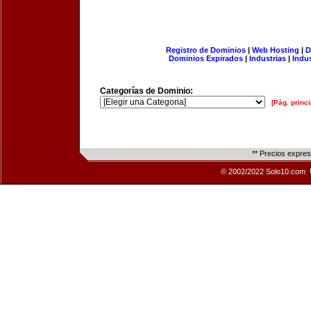
Registro de Dominios
|
Web Hosting
|
D
Dominios Expirados
|
Industrias
|
Indu
Categorías de Dominio:
[Pág. princi
** Precios expre
© 2002/2022 Solo10.com