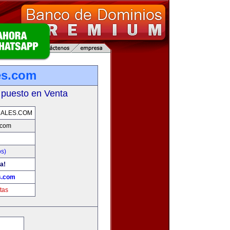
es.com
 puesto en Venta
RALES.COM
.com
os)
a!
s.com
tas