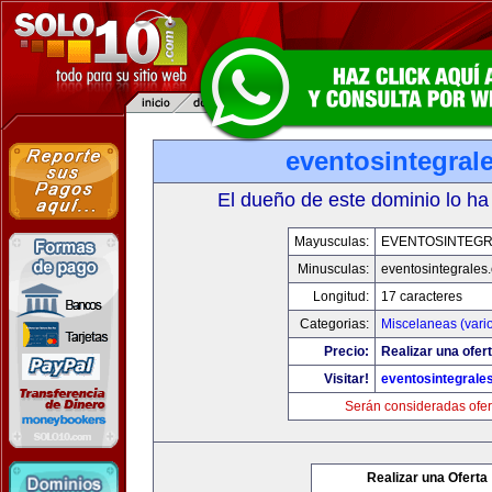
eventosintegral
El dueño de este dominio lo ha
Mayusculas:
EVENTOSINTEG
Minusculas:
eventosintegrales
Longitud:
17 caracteres
Categorias:
Miscelaneas (vari
Precio:
Realizar una ofert
Visitar!
eventosintegrale
Serán consideradas ofer
Realizar una Oferta