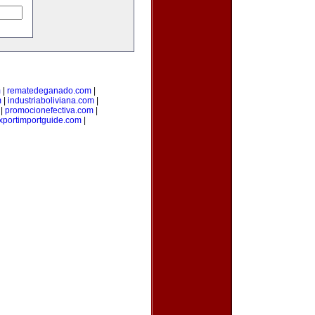
m
|
rematedeganado.com
|
m
|
industriaboliviana.com
|
|
promocionefectiva.com
|
xportimportguide.com
|