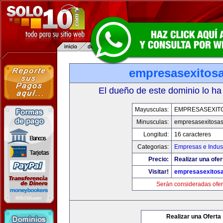
empresasexitos
El dueño de este dominio lo ha
Mayusculas:
EMPRESASEXIT
Minusculas:
empresasexitosa
Longitud:
16 caracteres
Categorias:
Empresas e Indust
Precio:
Realizar una ofer
Visitar!
empresasexitos
Serán consideradas ofer
Realizar una Oferta