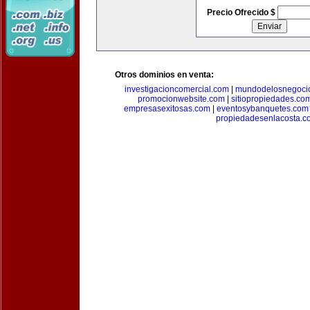
Precio Ofrecido $
Otros dominios en venta:
investigacioncomercial.com
|
mundodelosnegoci
promocionwebsite.com
|
sitiopropiedades.co
empresasexitosas.com
|
eventosybanquetes.com
propiedadesenlacosta.c