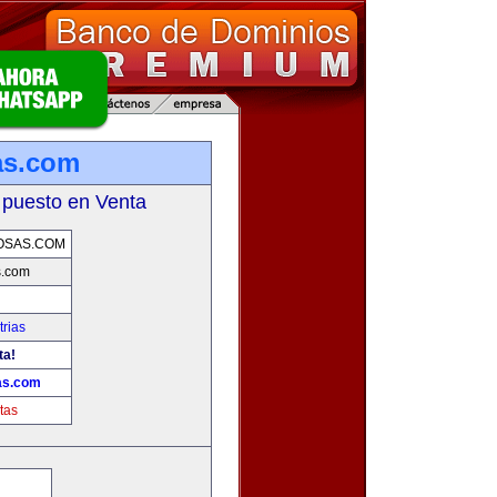
as.com
 puesto en Venta
OSAS.COM
s.com
rias
ta!
as.com
tas