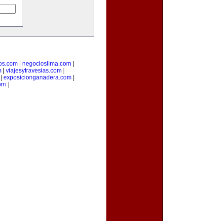
os.com
|
negocioslima.com
|
m
|
viajesytravesias.com
|
|
exposicionganadera.com
|
om
|