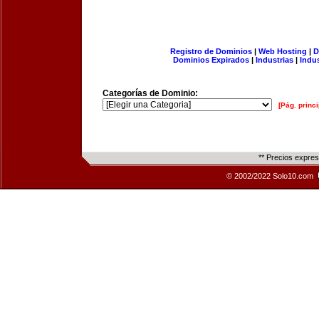
Registro de Dominios
|
Web Hosting
|
D
Dominios Expirados
|
Industrias
|
Indu
Categorías de Dominio:
[Pág. princi
** Precios expre
© 2002/2022 Solo10.com