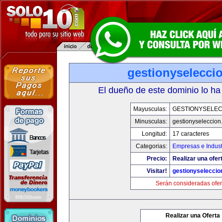
gestionyselecci
El dueño de este dominio lo ha
Mayusculas:
GESTIONYSELEC
Minusculas:
gestionyseleccion
Longitud:
17 caracteres
Categorias:
Empresas e Indust
Precio:
Realizar una ofer
Visitar!
gestionyselecci
Serán consideradas ofer
Realizar una Oferta