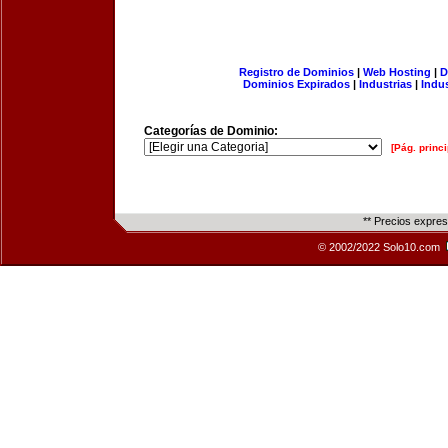
Registro de Dominios
|
Web Hosting
|
D
Dominios Expirados
|
Industrias
|
Indu
Categorías de Dominio:
[Pág. princi
** Precios expre
© 2002/2022 Solo10.com