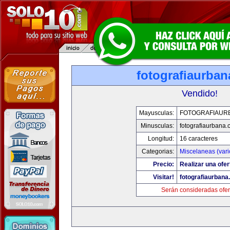
fotografiaurba
Vendido!
Mayusculas:
FOTOGRAFIAUR
Minusculas:
fotografiaurbana
Longitud:
16 caracteres
Categorias:
Miscelaneas (vari
Precio:
Realizar una ofer
Visitar!
fotografiaurbana
Serán consideradas ofer