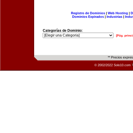
Registro de Dominios
|
Web Hosting
|
D
Dominios Expirados
|
Industrias
|
Indu
Categorías de Dominio:
[Pág. princi
** Precios expre
© 2002/2022 Solo10.com