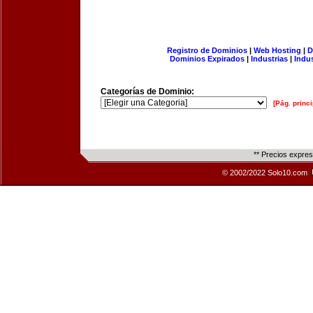
Registro de Dominios
|
Web Hosting
|
D
Dominios Expirados
|
Industrias
|
Indu
Categorías de Dominio:
[Pág. princi
** Precios expre
© 2002/2022 Solo10.com