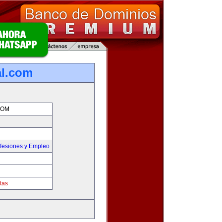
al.com
COM
fesiones y Empleo
tas