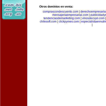
Otros dominios en venta:
comprascondescuento.com
|
derechoempresaria
mensajeriaempresarial.com
|
publicidad
tendenciasdemarketing.com
|
vinosdecuyo.com
chilesoft.com
|
clickpymes.com
|
especialistaennutr
|