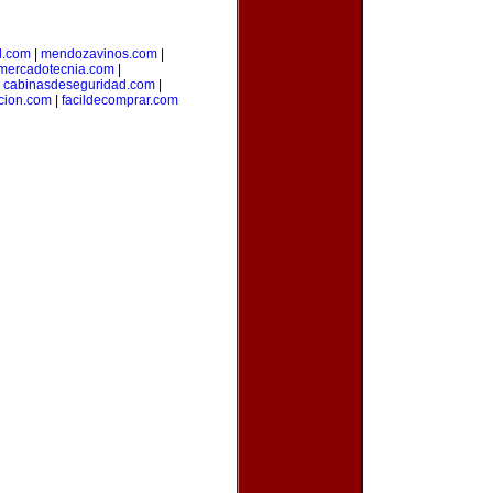
l.com
|
mendozavinos.com
|
ymercadotecnia.com
|
|
cabinasdeseguridad.com
|
icion.com
|
facildecomprar.com