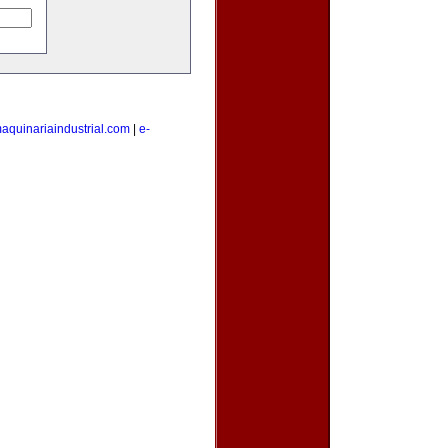
aquinariaindustrial.com
|
e-