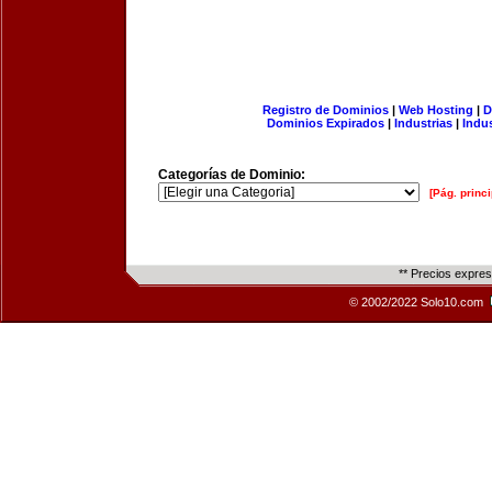
Registro de Dominios
|
Web Hosting
|
D
Dominios Expirados
|
Industrias
|
Indu
Categorías de Dominio:
[Pág. princi
** Precios expre
© 2002/2022 Solo10.com