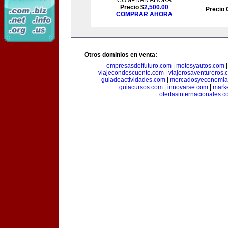
COMPRAR AHORA
Precio $
2,500.00
Precio 
COMPRAR AHORA
Otros dominios en venta:
empresasdelfuturo.com
|
motosyautos.com
viajecondescuento.com
|
viajerosaventureros.
guiadeactividades.com
|
mercadosyeconomia
guiacursos.com
|
innovarse.com
|
marke
ofertasinternacionales.