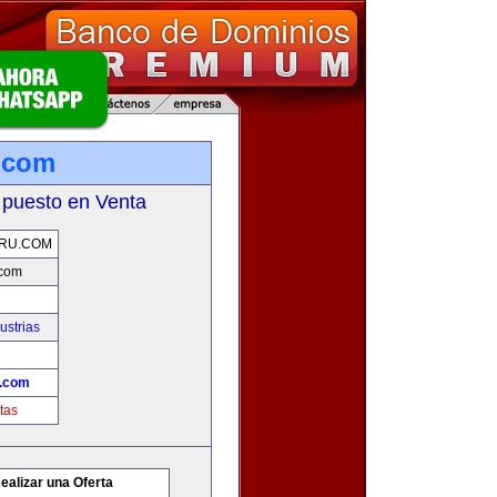
.com
 puesto en Venta
RU.COM
com
ustrias
.com
tas
ealizar una Oferta