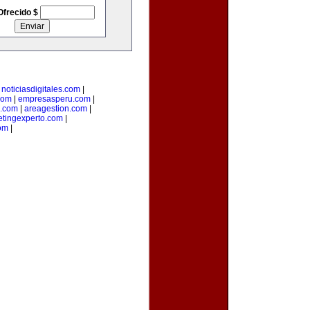
Ofrecido $
|
noticiasdigitales.com
|
com
|
empresasperu.com
|
.com
|
areagestion.com
|
tingexperto.com
|
com
|