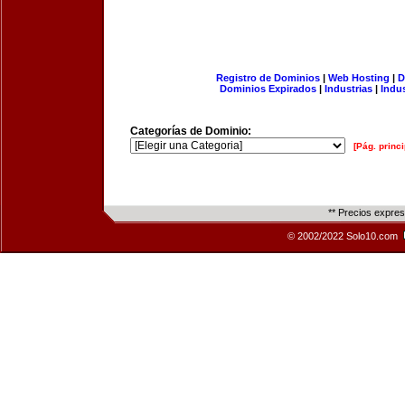
Registro de Dominios
|
Web Hosting
|
D
Dominios Expirados
|
Industrias
|
Indu
Categorías de Dominio:
[Pág. princi
** Precios expre
© 2002/2022 Solo10.com