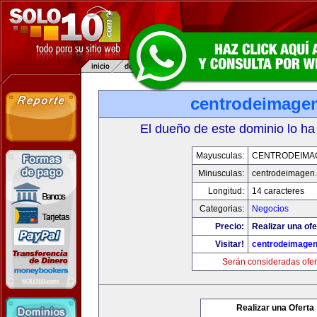
centrodeimage
El dueño de este dominio lo ha
Mayusculas:
CENTRODEIMA
Minusculas:
centrodeimagen
Longitud:
14 caracteres
Categorias:
Negocios
Precio:
Realizar una ofe
Visitar!
centrodeimage
Serán consideradas ofer
Realizar una Oferta