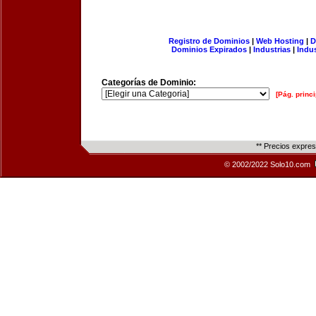
Registro de Dominios
|
Web Hosting
|
D
Dominios Expirados
|
Industrias
|
Indu
Categorías de Dominio:
[Pág. princi
** Precios expre
© 2002/2022 Solo10.com