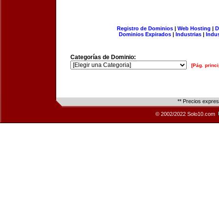
Registro de Dominios
|
Web Hosting
|
D
Dominios Expirados
|
Industrias
|
Indu
Categorías de Dominio:
[Pág. princi
** Precios expre
© 2002/2022 Solo10.com