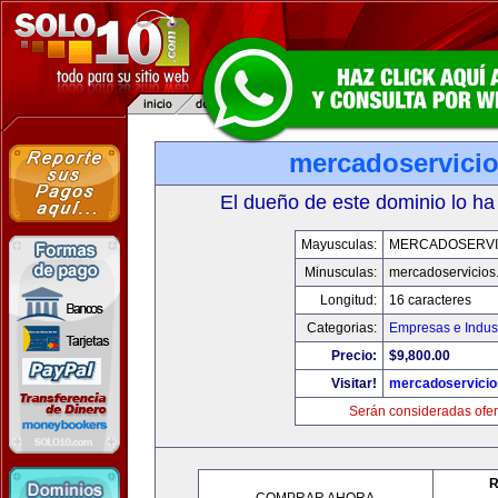
mercadoservici
El dueño de este dominio lo ha
Mayusculas:
MERCADOSERVI
Minusculas:
mercadoservicios
Longitud:
16 caracteres
Categorias:
Empresas e Indust
Precio:
$9,800.00
Visitar!
mercadoservici
Serán consideradas ofer
R