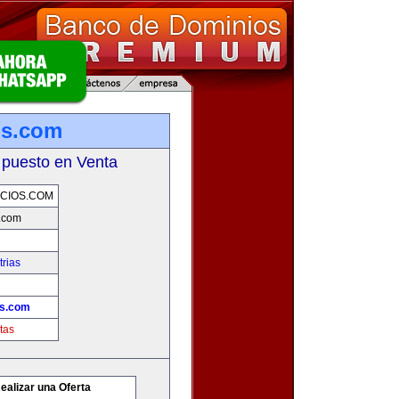
os.com
 puesto en Venta
CIOS.COM
.com
rias
os.com
tas
ealizar una Oferta