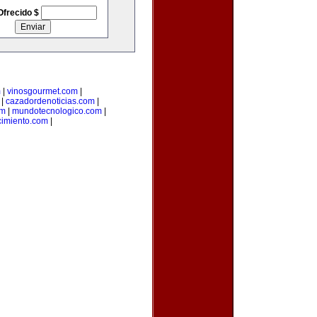
Ofrecido $
m
|
vinosgourmet.com
|
|
cazadordenoticias.com
|
om
|
mundotecnologico.com
|
imiento.com
|