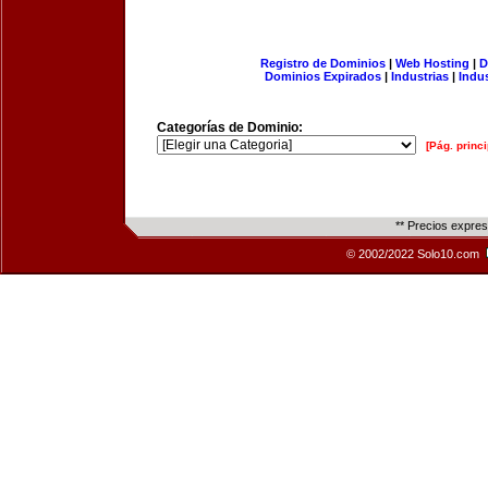
Registro de Dominios
|
Web Hosting
|
D
Dominios Expirados
|
Industrias
|
Indu
Categorías de Dominio:
[Pág. princi
** Precios expre
© 2002/2022 Solo10.com