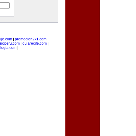
ujo.com
|
promocion2x1.com
|
arioperu.com
|
guiarecife.com
|
logia.com
|