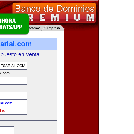
arial.com
 puesto en Venta
ESARIAL.COM
al.com
ial.com
tas