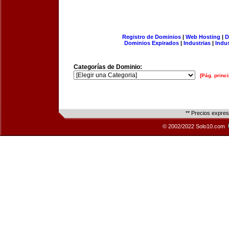
Registro de Dominios
|
Web Hosting
|
D
Dominios Expirados
|
Industrias
|
Indu
Categorías de Dominio:
[Pág. princi
** Precios expre
© 2002/2022 Solo10.com