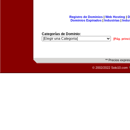
Registro de Dominios
|
Web Hosting
|
D
Dominios Expirados
|
Industrias
|
Indu
Categorías de Dominio:
[Pág. princi
** Precios expre
© 2002/2022 Solo10.com