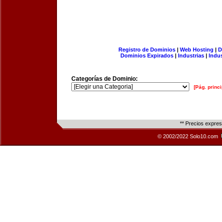
Registro de Dominios
|
Web Hosting
|
D
Dominios Expirados
|
Industrias
|
Indu
Categorías de Dominio:
[Pág. princi
** Precios expre
© 2002/2022 Solo10.com