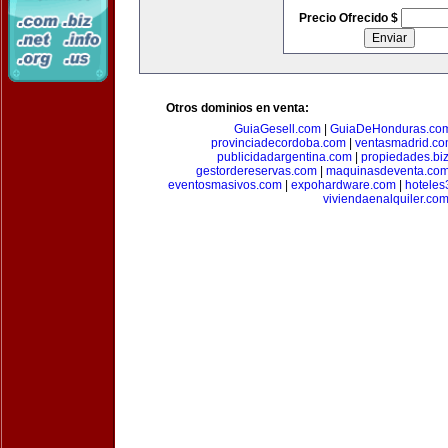
Precio Ofrecido $
Otros dominios en venta:
GuiaGesell.com
|
GuiaDeHonduras.co
provinciadecordoba.com
|
ventasmadrid.c
publicidadargentina.com
|
propiedades.bi
gestordereservas.com
|
maquinasdeventa.co
eventosmasivos.com
|
expohardware.com
|
hotele
viviendaenalquiler.co