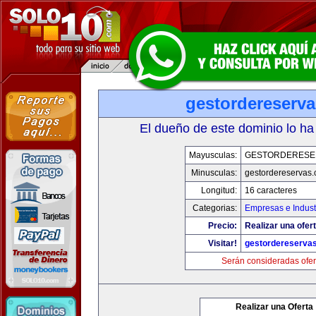
gestordereserv
El dueño de este dominio lo ha
Mayusculas:
GESTORDERESE
Minusculas:
gestordereservas
Longitud:
16 caracteres
Categorias:
Empresas e Indust
Precio:
Realizar una ofert
Visitar!
gestordereserva
Serán consideradas ofer
Realizar una Oferta