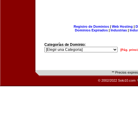
Registro de Dominios
|
Web Hosting
|
D
Dominios Expirados
|
Industrias
|
Indu
Categorías de Dominio:
[Pág. princi
** Precios expre
© 2002/2022 Solo10.com