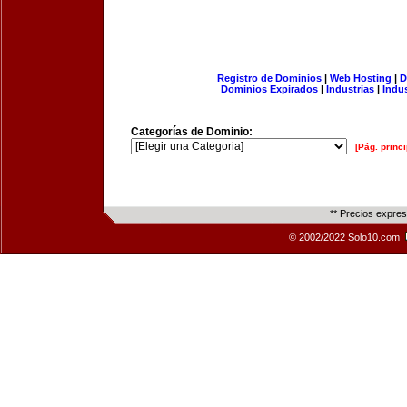
Registro de Dominios
|
Web Hosting
|
D
Dominios Expirados
|
Industrias
|
Indu
Categorías de Dominio:
[Pág. princi
** Precios expre
© 2002/2022 Solo10.com