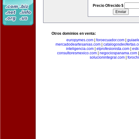
Precio Ofrecido $
Otros dominios en venta:
europymes.com
|
foroecuador.com
|
guiael
mercadodeartesanias.com
|
catalogosdeofertas.
inteligencia.com
|
elprofesionista.com
|
est
consultoresmexico.com
|
negociospanama.com
solucionintegral.com
|
foroch