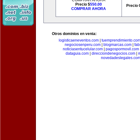
COMPRAR AHORA
Precio $
550.00
Precio 
COMPRAR AHORA
Otros dominios en venta:
logisticaeneventos.com
|
tuemprendimiento.co
negociosenperu.com
|
blogmarcas.com
|
fab
noticiasentucelular.com
|
pagospormovil.com
dataguia.com
|
direcciondenegocios.com
|
novedadeslegales.co