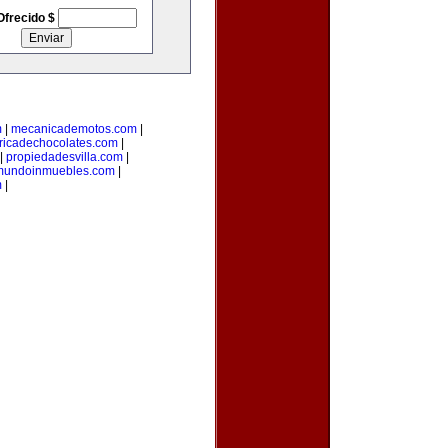
Ofrecido $
m
|
mecanicademotos.com
|
ricadechocolates.com
|
|
propiedadesvilla.com
|
mundoinmuebles.com
|
m
|