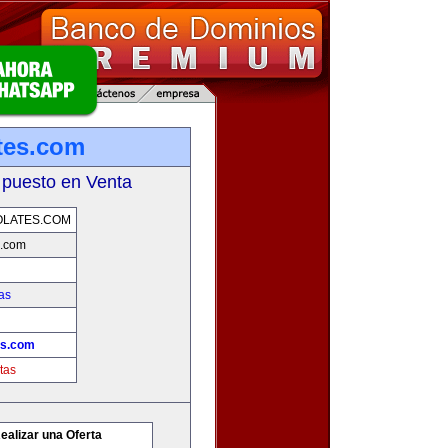
tes.com
 puesto en Venta
OLATES.COM
s.com
as
es.com
tas
ealizar una Oferta