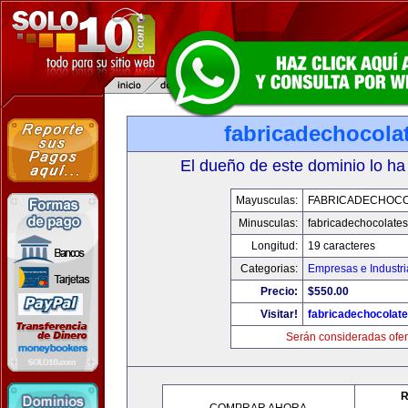
fabricadechocola
El dueño de este dominio lo ha
Mayusculas:
FABRICADECHOC
Minusculas:
fabricadechocolate
Longitud:
19 caracteres
Categorias:
Empresas e Industri
Precio:
$550.00
Visitar!
fabricadechocolat
Serán consideradas ofer
R