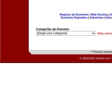
Registro de Dominios
|
Web Hosting
|
D
Dominios Expirados
|
Industrias
|
Indu
Categorías de Dominio:
[Pág. princi
** Precios expre
© 2002/2022 Solo10.com