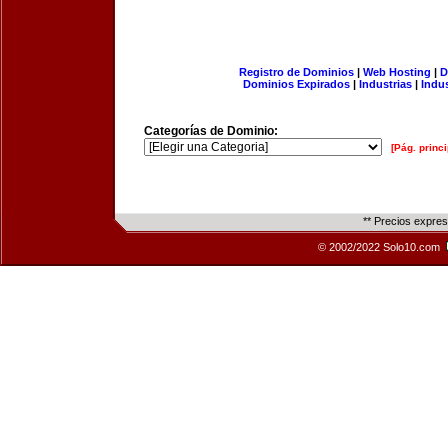
Registro de Dominios
|
Web Hosting
|
D
Dominios Expirados
|
Industrias
|
Indu
Categorías de Dominio:
[Pág. princi
** Precios expre
© 2002/2022 Solo10.com