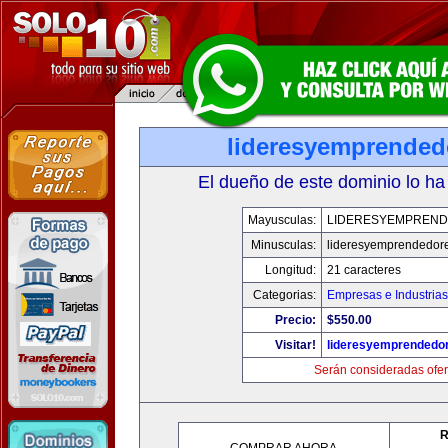
lideresyemprended
El dueño de este dominio lo ha
Mayusculas:
LIDERESYEMPREN
Minusculas:
lideresyemprendedor
Longitud:
21 caracteres
Categorias:
Empresas e Industrias
Precio:
$550.00
Visitar!
lideresyemprendedo
Serán consideradas ofer
R