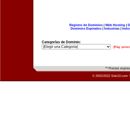
Registro de Dominios
|
Web Hosting
|
D
Dominios Expirados
|
Industrias
|
Indu
Categorías de Dominio:
[Pág. princi
** Precios expre
© 2002/2022 Solo10.com