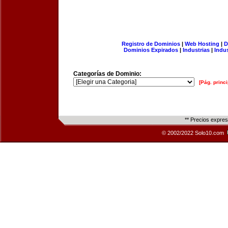
Registro de Dominios
|
Web Hosting
|
D
Dominios Expirados
|
Industrias
|
Indu
Categorías de Dominio:
[Pág. princi
** Precios expre
© 2002/2022 Solo10.com