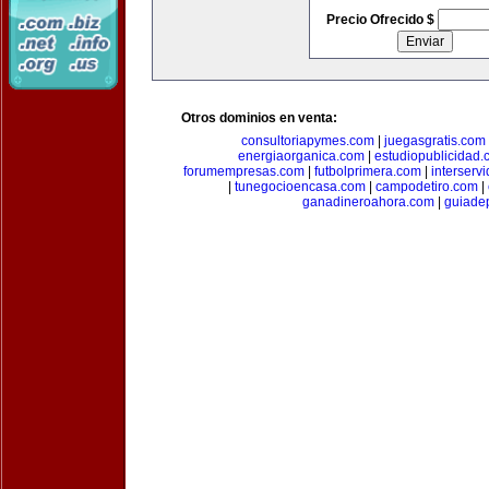
Precio Ofrecido $
Otros dominios en venta:
consultoriapymes.com
|
juegasgratis.com
energiaorganica.com
|
estudiopublicidad.
forumempresas.com
|
futbolprimera.com
|
interserv
|
tunegocioencasa.com
|
campodetiro.com
|
ganadineroahora.com
|
guiade