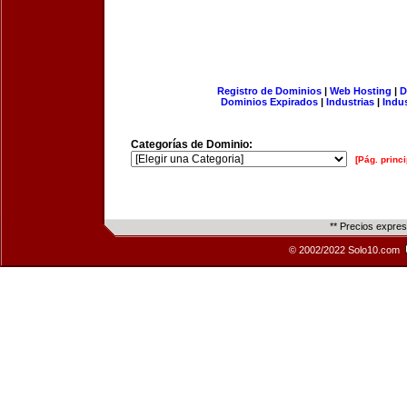
Registro de Dominios
|
Web Hosting
|
D
Dominios Expirados
|
Industrias
|
Indu
Categorías de Dominio:
[Pág. princi
** Precios expre
© 2002/2022 Solo10.com