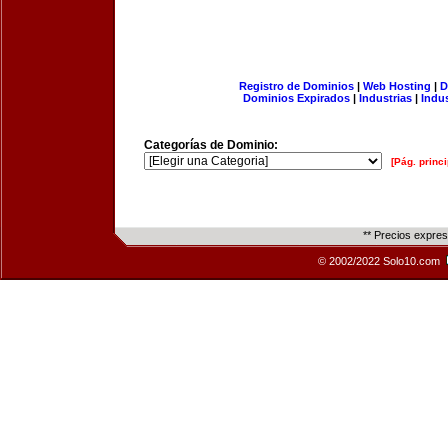
Registro de Dominios
|
Web Hosting
|
D
Dominios Expirados
|
Industrias
|
Indu
Categorías de Dominio:
[Pág. princi
** Precios expre
© 2002/2022 Solo10.com