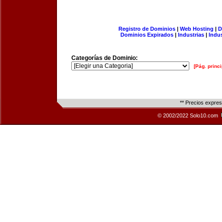
Registro de Dominios
|
Web Hosting
|
D
Dominios Expirados
|
Industrias
|
Indu
Categorías de Dominio:
[Pág. princi
** Precios expre
© 2002/2022 Solo10.com