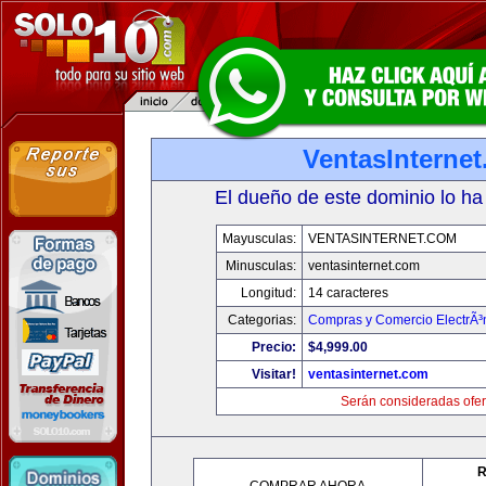
VentasInterne
El dueño de este dominio lo ha
Mayusculas:
VENTASINTERNET.COM
Minusculas:
ventasinternet.com
Longitud:
14 caracteres
Categorias:
Compras y Comercio ElectrÃ³
Precio:
$4,999.00
Visitar!
ventasinternet.com
Serán consideradas ofer
R