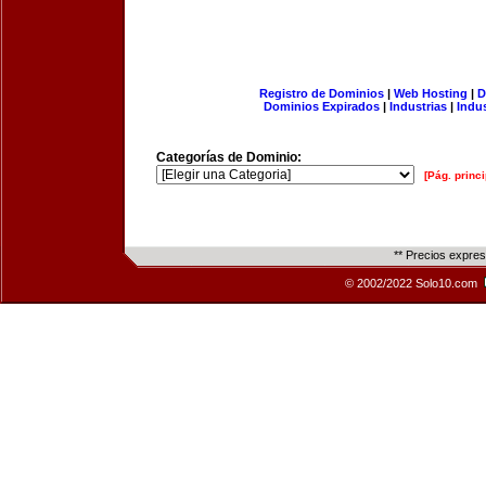
Registro de Dominios
|
Web Hosting
|
D
Dominios Expirados
|
Industrias
|
Indu
Categorías de Dominio:
[Pág. princi
** Precios expre
© 2002/2022 Solo10.com