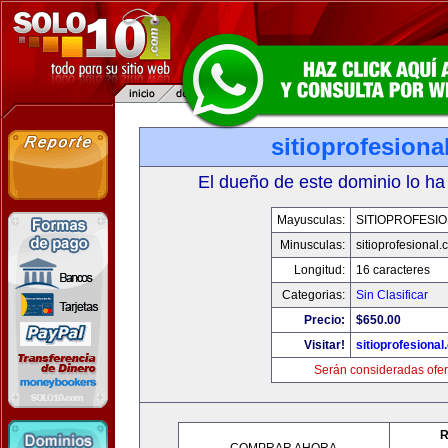
sitioprofesiona
El dueño de este dominio lo ha
Mayusculas:
SITIOPROFESI
Minusculas:
sitioprofesional
Longitud:
16 caracteres
Categorias:
Sin Clasificar
Precio:
$650.00
Visitar!
sitioprofesiona
Serán consideradas ofer
R