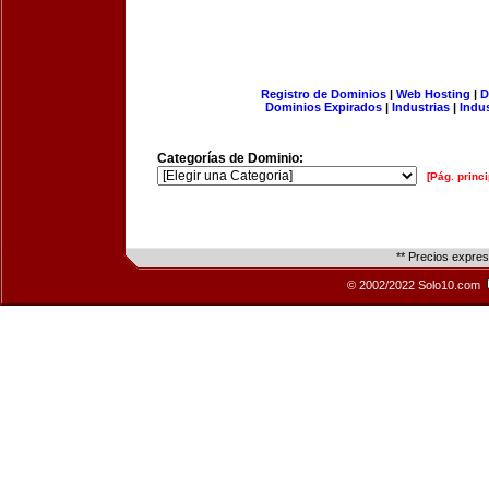
Registro de Dominios
|
Web Hosting
|
D
Dominios Expirados
|
Industrias
|
Indu
Categorías de Dominio:
[Pág. princi
** Precios expre
© 2002/2022 Solo10.com